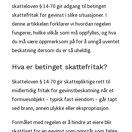
skatteloven § 14-70 gir adgang til betinget
skattefritak for gevinst i slike situasjoner. I
denne artikkelen forklarer vi hvordan regelen
fungerer, hvilke vilkår som må oppfylles, og hva
du må være oppmerksom på for å unngå uventet
beskatning dersom du er så uheldig.
Hva er betinget skattefritak?
Skatteloven § 14-70 gir skattepliktige rett til
midlertidig fritak for gevinstbeskatning når et
formuesobjekt – typisk fast eiendom – går tapt
ved brann, annen ulykke eller ekspropriasjon.
Formålet med regelen er å hindre at eiere blir
skattlagt for en gevinst som oppstår som følge