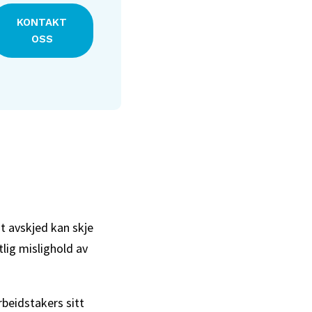
KONTAKT
OSS
at avskjed kan skje
tlig mislighold av
rbeidstakers sitt