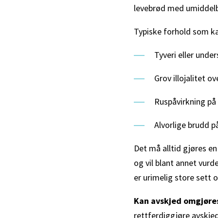
levebrød med umiddelba
Typiske forhold som ka
Tyveri eller under
Grov illojalitet o
Ruspåvirkning på
Alvorlige brudd p
Det må alltid gjøres en
og vil blant annet vur
er urimelig store sett 
Kan avskjed omgjøres
rettferdiggjøre avskjed