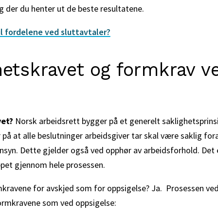
 der du henter ut de beste resultatene.
il fordelene ved sluttavtaler?
hetskravet og formkrav v
vet?
Norsk arbeidsrett bygger på et generelt saklighetsprinsi
på at alle beslutninger arbeidsgiver tar skal være saklig for
syn. Dette gjelder også ved opphør av arbeidsforhold. Det er
ippet gjennom hele prosessen.
ravene for avskjed som for oppsigelse? Ja. Prosessen ved 
rmkravene som ved oppsigelse: