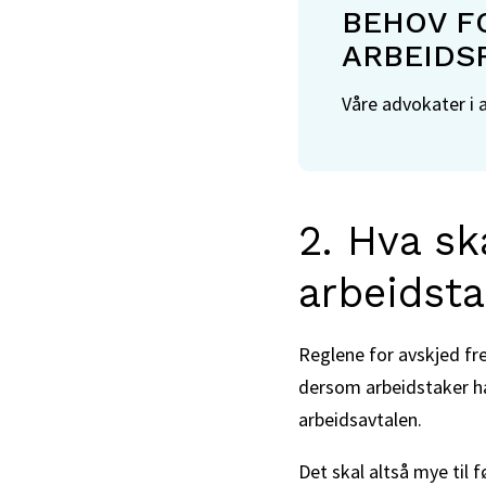
BEHOV FO
ARBEIDS
Våre advokater i 
2. Hva ska
arbeidsta
Reglene for avskjed f
dersom arbeidstaker har
arbeidsavtalen.
Det skal altså mye til 