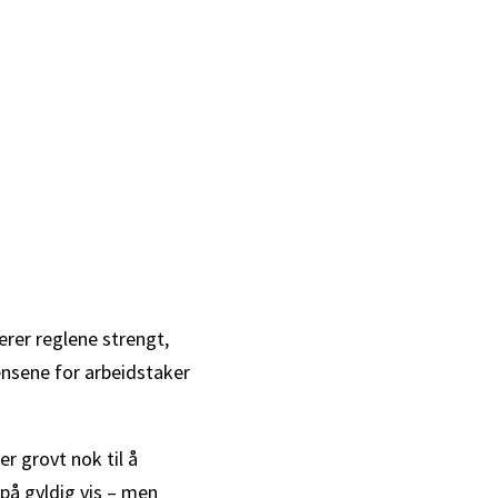
erer reglene strengt,
ensene for arbeidstaker
er grovt nok til å
 på gyldig vis – men