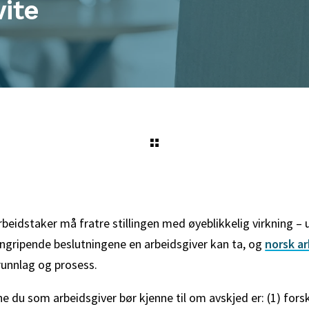
vite
beidstaker må fratre stillingen med øyeblikkelig virkning – 
nngripende beslutningene en arbeidsgiver kan ta, og
norsk ar
runnlag og prosess.
e du som arbeidsgiver bør kjenne til om avskjed er: (1) fors