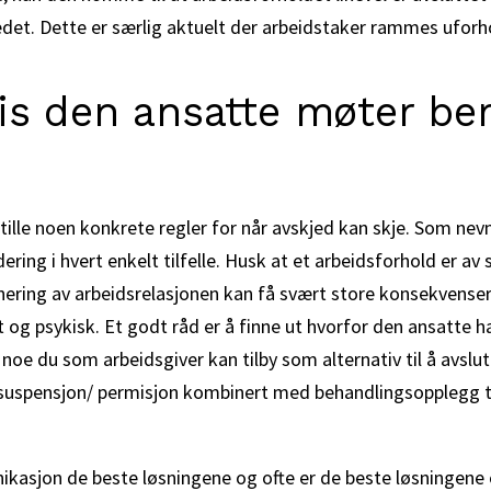
edet. Dette er særlig aktuelt der arbeidstaker rammes ufor
is den ansatte møter be
tille noen konkrete regler for når avskjed kan skje. Som nev
ring i hvert enkelt tilfelle. Husk at et arbeidsforhold er av 
inering av arbeidsrelasjonen kan få svært store konsekvense
og psykisk. Et godt råd er å finne ut hvorfor den ansatte h
oe du som arbeidsgiver kan tilby som alternativ til å avslut
 suspensjon/ permisjon kombinert med behandlingsopplegg til
kasjon de beste løsningene og ofte er de beste løsningene