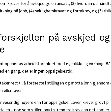
 som kreves for å avskjedige en ansatt, (3) hvordan du håndt
rkning på jobb, (4) saklighetskravet og formkrav, og (5) risi
 forskjellen på avskjed og
e
nt opphør av arbeidsforholdet med øyeblikkelig virkning. Bå
med en gang, det er ingen oppsigelsestid.
taker rett til å fortsette i stillingen og motta lønn gjennom
n eller loven.
r vesentlig høyere enn for oppsigelse. Loven krever grovt pli
talen – noe som stiller langt strengere krav enn det som er t