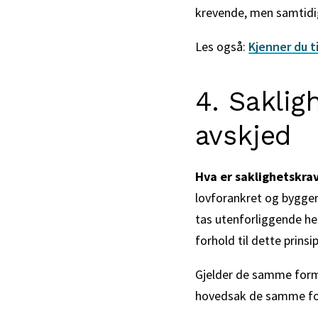
krevende, men samtidig
Les også:
Kjenner du t
4. Saklig
avskjed
Hva er saklighetskra
lovforankret og bygger 
tas utenforliggende hen
forhold til dette prins
Gjelder de samme formk
hovedsak de samme fo