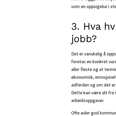
som en oppsigelse i st
3. Hva hv
jobb?
Det er vanskelig å opps
foretas en konkret vurde
aller fleste og at term
økonomisk, emosjonelt 
adferden og om det er n
Dette kan være alt fra
arbeidsoppgaver.
Ofte avler god kommuni