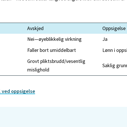
Avskjed
Oppsigelse
Nei—øyeblikkelig virkning
Ja
Faller bort umiddelbart
Lønn i opps
Grovt pliktsbrudd/vesentlig
Saklig grun
mislighold
il ved oppsigelse