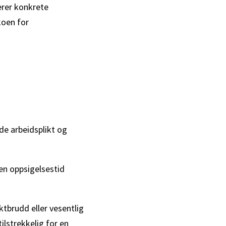
erer konkrete
koen for
de arbeidsplikt og
 en oppsigelsestid
ktbrudd eller vesentlig
ilstrekkelig for en