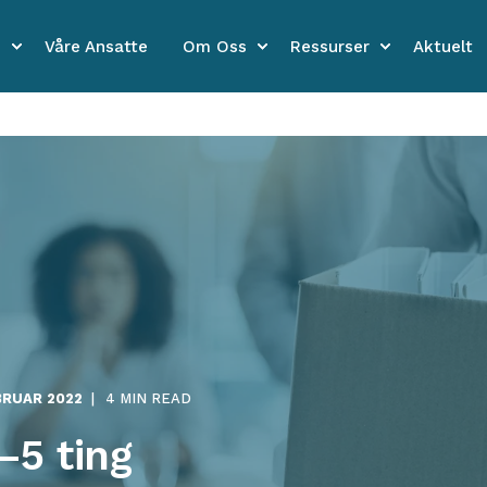
e
Våre Ansatte
Om Oss
Ressurser
Aktuelt
BRUAR 2022
4 MIN READ
—5 ting