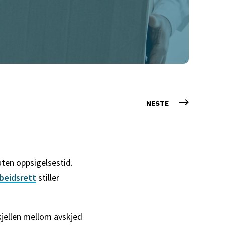
NESTE
uten oppsigelsestid.
beidsrett
stiller
kjellen mellom avskjed