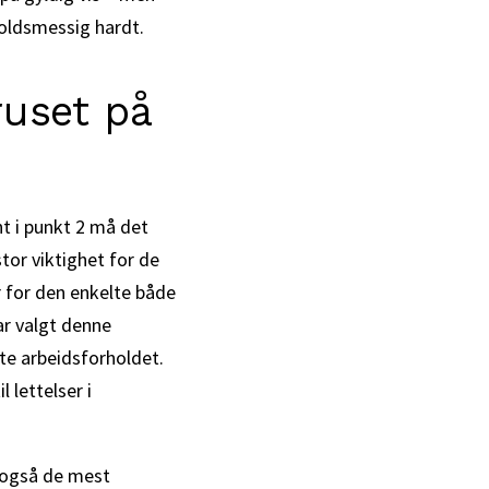
holdsmessig hardt.
ruset på
nt i punkt 2 må det
stor viktighet for de
r for den enkelte både
ar valgt denne
te arbeidsforholdet.
 lettelser i
 også de mest