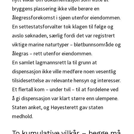
bryggens plassering ikke ville berøre en
ålegressforekomst i sjøen utenfor eiendommen.
En settestatsforvalter tok klagen til følge og
avslo søknaden, særlig fordi det var registrert
viktige marine naturtyper – bløtbunnsområde og
ålegras – rett utenfor eiendommen.
En samlet lagmannsrett la til grunn at
dispensasjon ikke ville medføre noen vesentlig
tilsidesettelse av relevante hensyn og interesser.
Et flertall kom – under tvil – til at fordelene ved
å gi dispensasjon var klart større enn ulempene.
Staten anket, og Høyesterett gav staten
medhold.
To kumulative vilkår – begge må