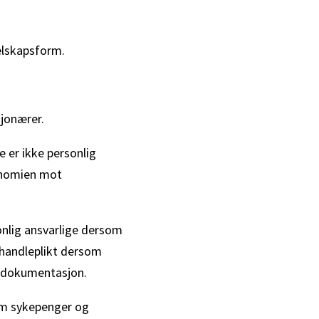
elskapsform.
jonærer.
e er ikke personlig
konomien mot
onlig ansvarlige dersom
 handleplikt dersom
ig dokumentasjon.
som sykepenger og