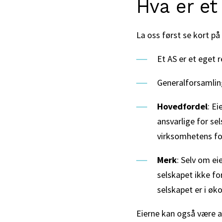
Hva er et
La oss først se kort p
Et AS er et eget r
Generalforsamling
Hovedfordel
: Ei
ansvarlige for se
virksomhetens for
Merk
: Selv om e
selskapet ikke fo
selskapet er i øk
Eierne kan også være an