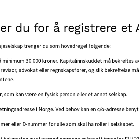
er du for å registrere et
aksjeselskap trenger du som hovedregel følgende:
på minimum 30.000 kroner. Kapitalinnskuddet må bekreftes a
, revisor, advokat eller regnskapsfører, og slik bekreftelse m
ntene.
, som kan være en fysisk person eller et annet selskap.
retningsadresse i Norge. Ved behov kan en c/o-adresse benytt
r eller D-nummer for alle som skal ha roller i selskapet.
nst halvparten av styremedlemmene er bosatt innenfor EU/EØ