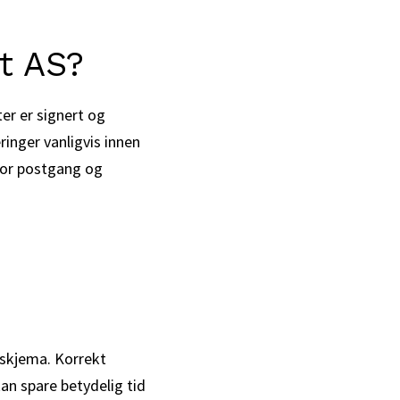
et AS?
er er signert og
inger vanligvis innen
 for postgang og
sskjema. Korrekt
an spare betydelig tid