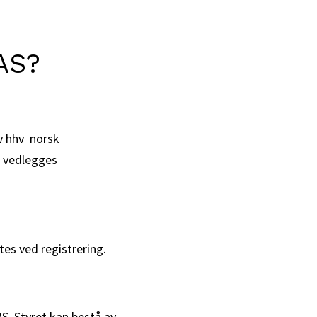
 AS?
v hhv norsk
å vedlegges
es ved registrering.
S. Styret kan bestå av