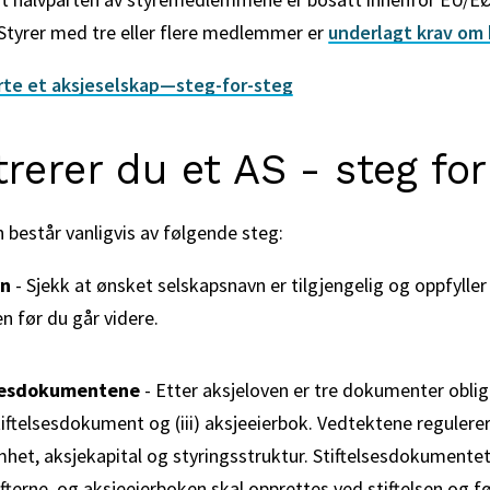
Styrer med tre eller flere medlemmer er
underlagt krav om
rte et aksjeselskap—steg-for-steg
trerer du et AS - steg for
 består vanligvis av følgende steg:
vn
- Sjekk at ønsket selskapsnavn er tilgjengelig og oppfyller
 før du går videre.
lsesdokumentene
- Etter aksjeloven er tre dokumenter obliga
) stiftelsesdokument og (iii) aksjeeierbok. Vedtektene reguler
het, aksjekapital og styringsstruktur. Stiftelsesdokumentet
tifterne, og aksjeeierboken skal opprettes ved stiftelsen og f