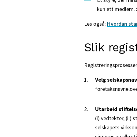
kun ett medlem. 
Les også:
Hvordan sta
Slik regis
Registreringsprosessen
Velg selskapsna
foretaksnavneloven
Utarbeid stifte
(i) vedtekter, (ii
selskapets virksom
signeres av alle s