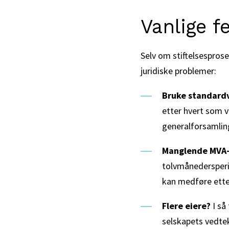
Vanlige f
Selv om stiftelsesprose
juridiske problemer:
Bruke standardv
etter hvert som v
generalforsamlin
Manglende MVA-
tolvmånedersper
kan medføre etter
Flere eiere?
I så
selskapets vedtek