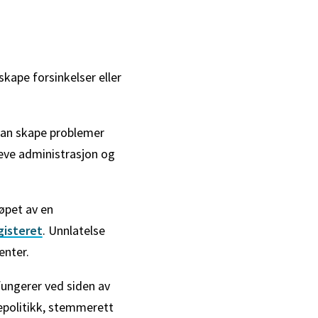
skape forsinkelser eller
kan skape problemer
eve administrasjon og
øpet av en
gisteret
. Unnlatelse
enter.
fungerer ved siden av
epolitikk, stemmerett