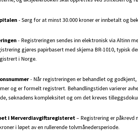
pitalen
- Sørg for at minst 30.000 kroner er innbetalt og bek
eringen
- Registreringen sendes inn elektronisk via Altinn m
egistrering gjøres papirbasert med skjema BR-1010, typisk
egistrert i Norge.
sjonsnummer
- Når registreringen er behandlet og godkjent,
er og er formelt registrert. Behandlingstiden varierer avh
de, søknadens kompleksitet og om det kreves tilleggsdok
pet i Merverdiavgiftsregisteret
– Registrering er påkrevd
kroner i løpet av en rullerende tolvmånedersperiode.