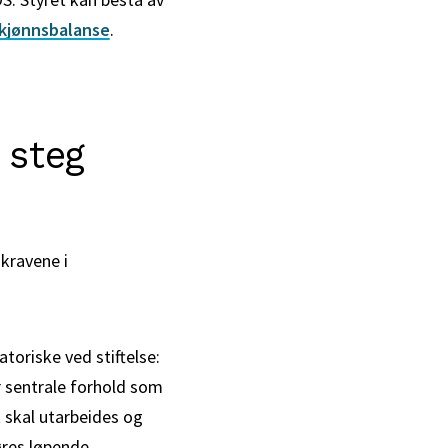
 kjønnsbalanse
.
 steg
 kravene i
toriske ved stiftelse:
er sentrale forhold som
 skal utarbeides og
øres løpende.