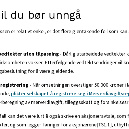
eil du bør unngå
ssen er relativt enkel, er det flere gjentakende feil som kan 
edtekter uten tilpasning
- Dårlig utarbeidede vedtekter 
irksomheten vokser. Etterfølgende vedtektsendringer vil kr
gsbeslutning for å være gjeldende.
registrering
- Når omsetningen overstiger 50.000 kroner i l
iode,
plikter selskapet å registrere seg i Merverdiavgiftsre
beregning av merverdiavgift, tilleggsskatt og forsinkelsesr
 fall kan det være lurt å også skrive en aksjonæravtale, som 
ter, og som legger føringer for aksjonærene[TS1.1], utbytt