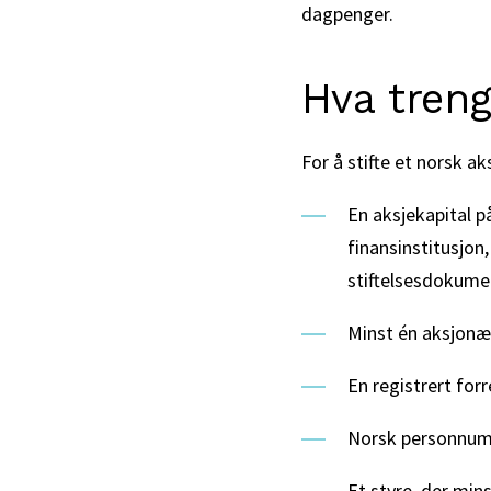
dagpenger.
Hva treng
For å stifte et norsk 
En aksjekapital 
finansinstitusjon
stiftelsesdokume
Minst én aksjonær
En registrert for
Norsk personnumme
Et styre, der mi