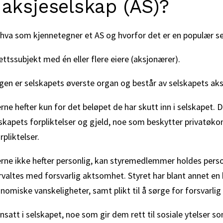
 aksjeselskap (AS)?
å hva som kjennetegner et AS og hvorfor det er en populær s
ettssubjekt med én eller flere eiere (aksjonærer).
en er selskapets øverste organ og består av selskapets aks
erne hefter kun for det beløpet de har skutt inn i selskapet. D
lskapets forpliktelser og gjeld, noe som beskytter privatø
pliktelser.
ierne ikke hefter personlig, kan styremedlemmer holdes pers
rvaltes med forsvarlig aktsomhet. Styret har blant annet en
onomiske vanskeligheter, samt plikt til å sørge for forsvarl
satt i selskapet, noe som gir dem rett til sosiale ytelser 