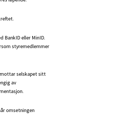
reftet.
ed BankID eller MinID.
 dersom styremedlemmer
 mottar selskapet sitt
engig av
umentasjon.
 når omsetningen