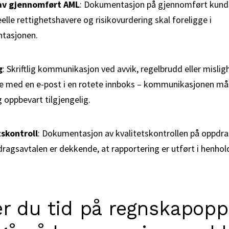
v gjennomført AML
: Dokumentasjon på gjennomført kunde
eelle rettighetshavere og risikovurdering skal foreligge i
tasjonen.
g
: Skriftlig kommunikasjon ved avvik, regelbrudd eller mislig
ke med en e-post i en rotete innboks – kommunikasjonen må
g oppbevart tilgjengelig.
skontroll
: Dokumentasjon av kvalitetskontrollen på oppdrag
dragsavtalen er dekkende, at rapportering er utført i henhold 
er du tid på regnskapop