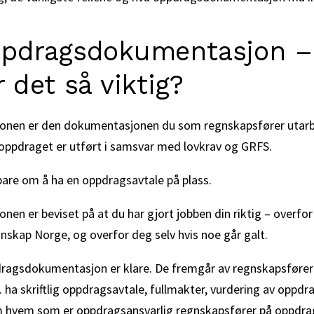
ppdragsdokumentasjon –
r det så viktig?
nen er den dokumentasjonen du som regnskapsfører utarb
soppdraget er utført i samsvar med lovkrav og GRFS.
bare om å ha en oppdragsavtale på plass.
n er beviset på at du har gjort jobben din riktig – overfor
gnskap Norge, og overfor deg selv hvis noe går galt.
dragsdokumentasjon er klare. De fremgår av regnskapsfører
a. ha skriftlig oppdragsavtale, fullmakter, vurdering av oppdr
om hvem som er oppdragsansvarlig regnskapsfører på oppdr