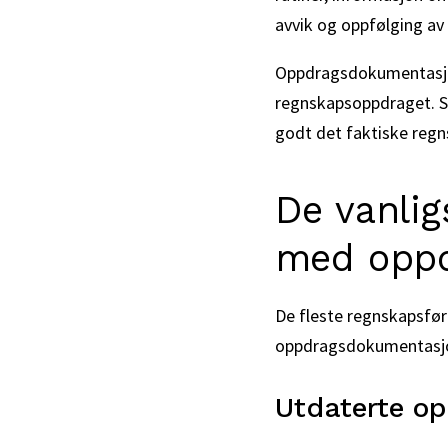
avvik og oppfølging av 
Oppdragsdokumentasjon
regnskapsoppdraget. Sv
godt det faktiske regn
De vanlig
med opp
De fleste regnskapsfør
oppdragsdokumentasjon
Utdaterte o