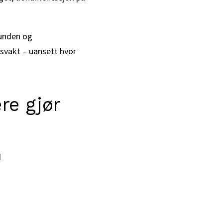
unden og
svakt – uansett hvor
re gjør
d