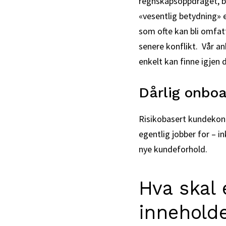
regnskapsoppdraget, bl
«vesentlig betydning» e
som ofte kan bli omfat
senere konflikt. Vår a
enkelt kan finne igjen 
Dårlig onbo
Risikobasert kundekont
egentlig jobber for – i
nye kundeforhold.
Hva skal
innehold