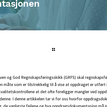
tasjonen
oven og God Regnskapsføringsskikk (GRFS) skal regnskapsf
 måte som er tilstrekkelig til å vise at oppdraget er utført
 kvalitetskontrollene at det ofte foreligger mangler ved o
denne. I denne artikkelen tar vi for oss hvorfor oppdragsdok
de vanligste feilene og hva oppdragsdokumentasjon må i