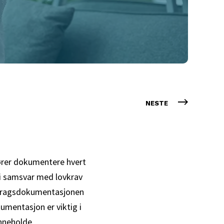
NESTE
ører dokumentere hvert
 i samsvar med lovkrav
ppdragsdokumentasjonen
umentasjon er viktig i
nneholde.