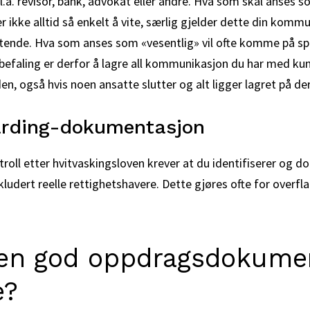
.a. revisor, bank, advokat eller andre. Hva som skal anses
r ikke alltid så enkelt å vite, særlig gjelder dette din kom
tende. Hva som anses som «vesentlig» vil ofte komme på spi
nbefaling er derfor å lagre all kommunikasjon du har med ku
den, også hvis noen ansatte slutter og alt ligger lagret på de
arding-dokumentasjon
roll etter hvitvaskingsloven krever at du identifiserer og
nkludert reelle rettighetshavere. Dette gjøres ofte for overfl
 en god oppdragsdokume
e?