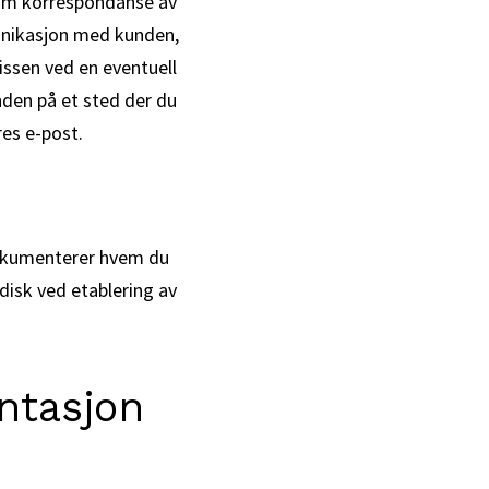
 som korrespondanse av
munikasjon med kunden,
ssen ved en eventuell
nden på et sted der du
res e-post.
 dokumenterer hvem du
adisk ved etablering av
ntasjon