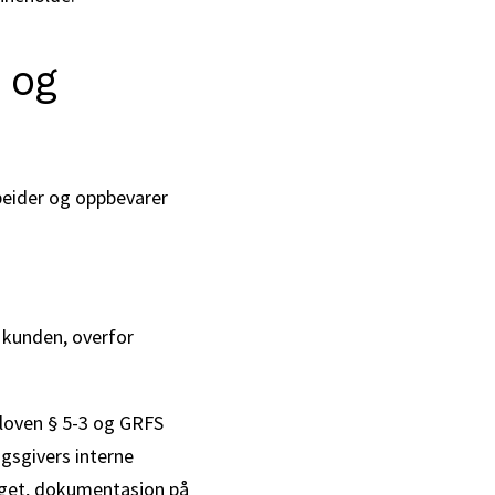
 og
eider og oppbevarer
 kunden, overfor
loven § 5-3 og GRFS
agsgivers interne
aget, dokumentasjon på