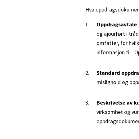
Hva oppdragsdokumenta
Oppdragsavtale
:
og ajourført i trå
omfatter, for hvi
informasjon til. O
Standard oppdra
mislighold og opps
Beskrivelse av k
virksomhet og vurd
oppdragsdokumenta