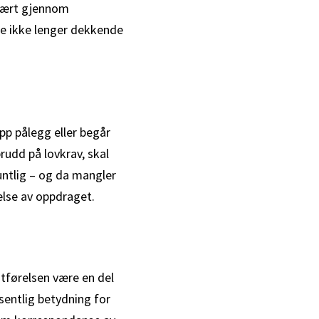
 vært gjennom
fte ikke lenger dekkende
opp pålegg eller begår
rudd på lovkrav, skal
muntlig – og da mangler
else av oppdraget.
tførelsen være en del
entlig betydning for