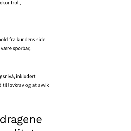
kontroll,
hold fra kundens side.
 være sporbar,
snivå, inkludert
til lovkrav og at avvik
pdragene