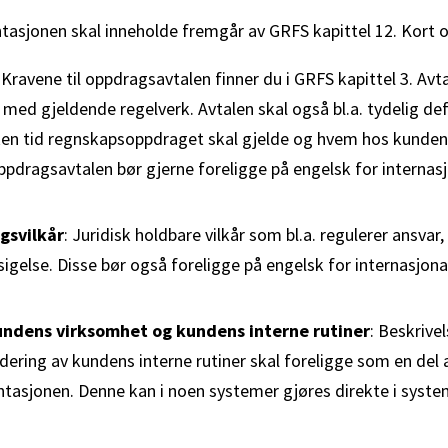
sjonen skal inneholde fremgår av GRFS kapittel 12. Kort 
 Kravene til oppdragsavtalen finner du i GRFS kapittel 3. Avta
d med gjeldende regelverk. Avtalen skal også bl.a. tydelig d
lken tid regnskapsoppdraget skal gjelde og hvem hos kunden
ppdragsavtalen bør gjerne foreligge på engelsk for internas
gsvilkår
: Juridisk holdbare vilkår som bl.a. regulerer ansvar,
igelse. Disse bør også foreligge på engelsk for internasjona
undens virksomhet og kundens interne rutiner
: Beskrive
ering av kundens interne rutiner skal foreligge som en del 
sjonen. Denne kan i noen systemer gjøres direkte i syste