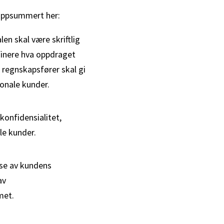
oppsummert her:
len skal være skriftlig
efinere hva oppdraget
 regnskapsfører skal gi
jonale kunder.
 konfidensialitet,
le kunder.
lse av kundens
av
met.