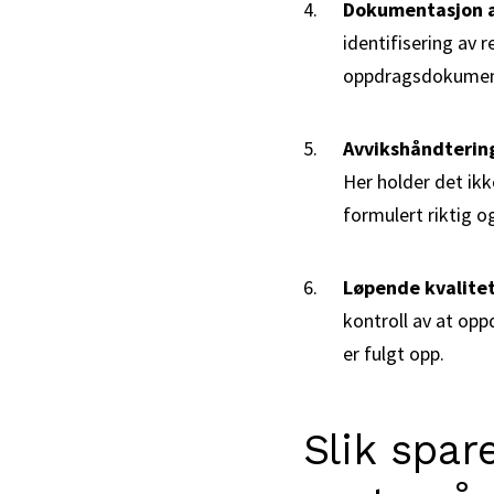
Dokumentasjon a
identifisering av r
oppdragsdokumen
Avvikshåndterin
Her holder det ik
formulert riktig o
Løpende kvalitet
kontroll av at opp
er fulgt opp.
Slik spar