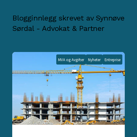
Blogginnlegg skrevet av
Synnøve
Sørdal - Advokat & Partner
MVA og Avgifter
Nyheter
Entreprise