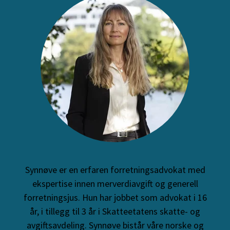
Synnøve er en erfaren forretningsadvokat med
ekspertise innen merverdiavgift og generell
forretningsjus. Hun har jobbet som advokat i 16
år, i tillegg til 3 år i Skatteetatens skatte- og
avgiftsavdeling. Synnøve bistår våre norske og