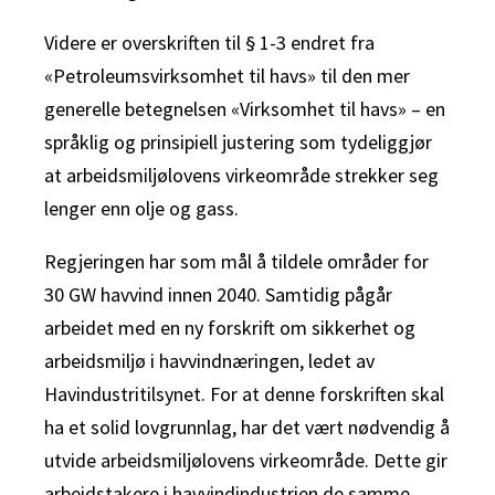
Videre er overskriften til § 1-3 endret fra
«Petroleumsvirksomhet til havs» til den mer
generelle betegnelsen «Virksomhet til havs» – en
språklig og prinsipiell justering som tydeliggjør
at arbeidsmiljølovens virkeområde strekker seg
lenger enn olje og gass.
Regjeringen har som mål å tildele områder for
30 GW havvind innen 2040. Samtidig pågår
arbeidet med en ny forskrift om sikkerhet og
arbeidsmiljø i havvindnæringen, ledet av
Havindustritilsynet. For at denne forskriften skal
ha et solid lovgrunnlag, har det vært nødvendig å
utvide arbeidsmiljølovens virkeområde. Dette gir
arbeidstakere i havvindindustrien de samme